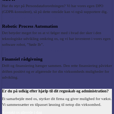
Har du styr på Persondataforordningen? Vi har vores egen DPO
(GDPR-konsulent), så på dette område kan vi også supportere dig.
Vi rådgiver dig i persondataforordningen.
Robotic
Process
Automation
Det betyder meget for os at v
i følger med i
hvad der
sker i den
teknologiske udvikling
omkring os, og
vi
har investeret i vores egen
software robot, ”Søde Ib”.
Læs om
a
utomatisering af rutineopgaver.
Finansiel rådgivning
Drift og finansiering hænger sammen. Den rette finansiering påvirker
driften positivt og er afgørende for din virksomheds muligheder for
udvikling.
Læs mere om hjælp til finansiel rådgivning her.
Er du på udkig efter hjælp til dit regnskab og administration?
Et samarbejde med os, styrker dit firma og giver mulighed for vækst.
Vi sammensætter en tilpasset løsning til netop din virksomhed.
Kontakt os allerede i dag