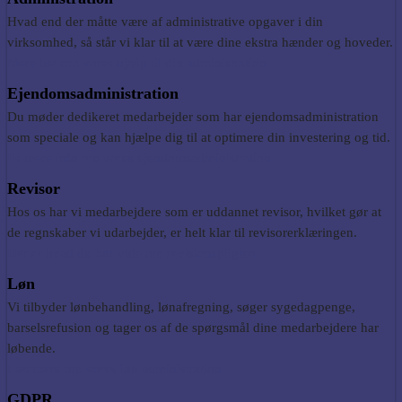
Hvad end der måtte være af administrative opgaver i din
virksomhed, så står vi klar til at være dine ekstra hænder og hoveder.
Mere her om vores hjælp til din administration.
Ejendomsadministration
Du møder dedikeret medarbejder som har ejendomsadministration
som speciale og kan hjælpe dig til at optimere din investering og tid.
Få mere info om vores
ejendomsadministration.
Revisor
Hos os har vi medarbejdere som er uddannet revisor, hvilket gør at
de regnskaber vi udarbejder, er helt klar til revisorerklæringen.
Her er hvad du bør vide om revisionspligten.
Løn
Vi tilbyder lønbehandling, lønafregning, søger sygedagpenge,
barselsrefusion og tager os af de spørgsmål dine medarbejdere har
løbende.
Læs mere om vores løn administration.
GDPR