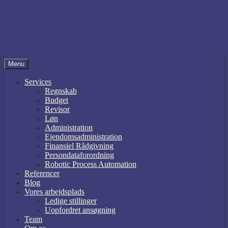
Menu
Services
Regnskab
Budget
Revisor
Løn
Administration
Ejendomsadministration
Finansiel Rådgivning
Persondataforordning
Robotic Process Automation
Referencer
Blog
Vores arbejdsplads
Ledige stillinger
Uopfordret ansøgning
Team