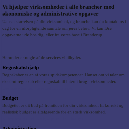
Vi hjælper virksomheder
i alle brancher
med
økonomiske og administrative opgaver
Uanset størrelsen på din virksomhed, og branche kan du kontakt os i
dag for en uforpligtende samtale om jeres behov. Vi kan løse
opgaverne ude hos dig, eller fra vores base i Brenderup.
Herunder er nogle af de services vi tilbyder.
Regnskabshjælp
Regnskaber er en af vores spidskompetencer. Uanset om vi taler om
eksternt regnskab eller regnskab til internt brug i virksomheder.
Læs mere her om vores regnskabshjælp.
Budget
Budgettet er dit bud på fremtiden for din virksomhed. Et korrekt og
realistisk budget er altafgørende for en stærk virksomhed.
Se her hvordan vi kan hjælpe med dit budget.
Administration