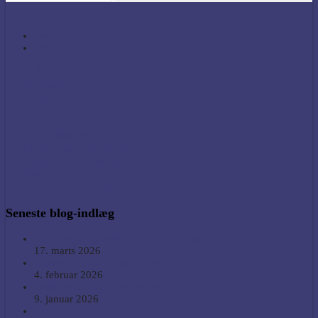
Social icon
Social icon
Services
Regnskab
Budget
Revisor
Løn
Administration
Ejendomsadministration
Finansiel Rådgivning
Persondataforordning
Robotic Process Automation
Seneste blog-indlæg
Samarbejde og oplevelser med siriuspatruljen
17. marts 2026
Kurser i digital bilagshåndtering
4. februar 2026
Besøg hos Accounter Denmark
9. januar 2026
Regnskab & Administration + Aspia Group