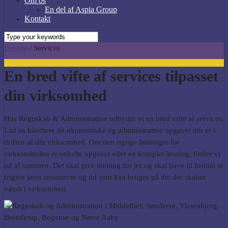
Om os
En del af Aspia Group
Kontakt
Forside
/
Services
En b
red vifte af services
tilpasset
din virksomhed
Hos Regnskab & Administration udbyder vi en bred vifte af services.
Lad os håndtere
de
økonomiske og administrative opgaver der er
i
driften af
din virksomhed
.
Om
den rigtige løsninger for
virksomheden er
enkelte opgaver eller
en komplet løsning
,
fi
nder vi
ud af sammen. Det skal give mening for jer og skal have til formål at
frigive
jeres
ressourcer og tid som
kan bruges
på det der
skaber
værdi
i
virksomhed
.