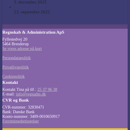
3. december 2025
Digitaliseringsdagen 2025
23. september 2025
top
Regnskab & Administration ApS
Fyllestedvej 20
5464 Brenderup
Se vores adresse på kort
Persondatapolitik
Privatlivspolitik
Cookiepolitik
Kontakt
Kontakt Tina på tlf.:
25 37 96 38
E-mail:
info@regnadm.dk
CVR og Bank
CVR-nummer: 32830471
Bank: Danske Bank
Konto-nummer: 3409-0010650917
Forretningsbetingelser