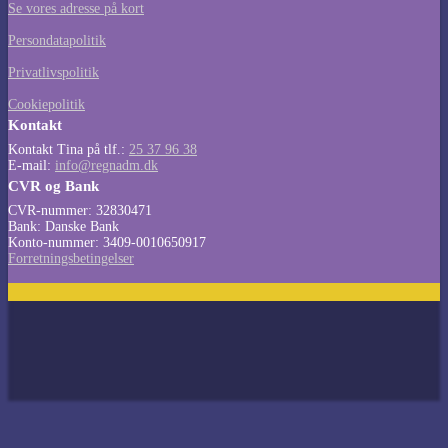
Se vores adresse på kort
Persondatapolitik
Privatlivspolitik
Cookiepolitik
Kontakt
Kontakt Tina på tlf.:
25 37 96 38
E-mail:
info@regnadm.dk
CVR og Bank
CVR-nummer: 32830471
Bank: Danske Bank
Konto-nummer: 3409-0010650917
Forretningsbetingelser