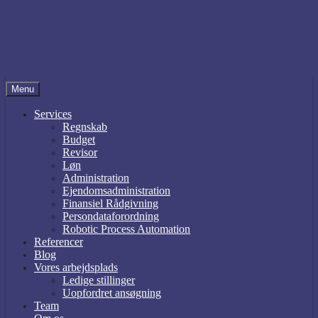
Menu
Services
Regnskab
Budget
Revisor
Løn
Administration
Ejendomsadministration
Finansiel Rådgivning
Persondataforordning
Robotic Process Automation
Referencer
Blog
Vores arbejdsplads
Ledige stillinger
Uopfordret ansøgning
Team