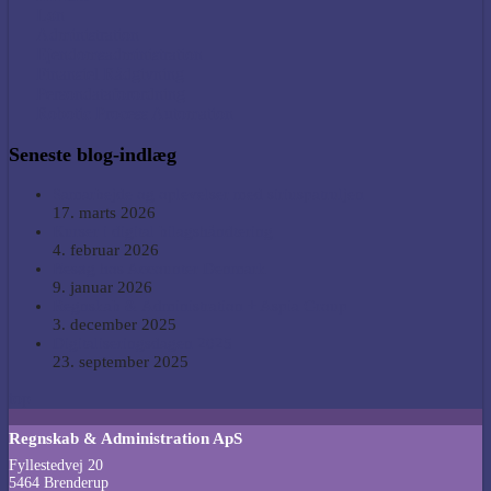
Løn
Administration
Ejendomsadministration
Finansiel Rådgivning
Persondataforordning
Robotic Process Automation
Seneste blog-indlæg
Samarbejde og oplevelser med siriuspatruljen
17. marts 2026
Kurser i digital bilagshåndtering
4. februar 2026
Besøg hos Accounter Denmark
9. januar 2026
Regnskab & Administration + Aspia Group
3. december 2025
Digitaliseringsdagen 2025
23. september 2025
top
Regnskab & Administration ApS
Fyllestedvej 20
5464 Brenderup