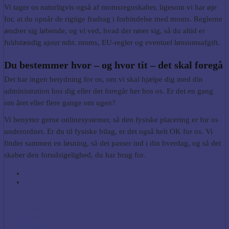
Vi tager os naturligvis også af momsregnskaber, ligesom vi har øje
for, at du opnår de rigtige fradrag i forbindelse med moms. Reglerne
ændrer sig løbende, og vi ved, hvad der rører sig, så du altid er
fuldstændig ajour mht. moms, EU-regler og eventuel lønsumsafgift.
Du bestemmer hvor – og hvor tit – det skal foregå
Det har ingen betydning for os, om vi skal hjælpe dig med din
administration hos dig eller det foregår her hos os. Er det en gang
om året eller flere gange om ugen?
Vi benytter gerne onlinesystemer, så den fysiske placering er for os
underordnet. Er du til fysiske bilag, er det også helt OK for os. Vi
finder sammen en løsning, så det passer ind i din hverdag, og så det
skaber den forudsigelighed, du har brug for.
Social icon
Social icon
Services
Regnskab
Budget
Revisor