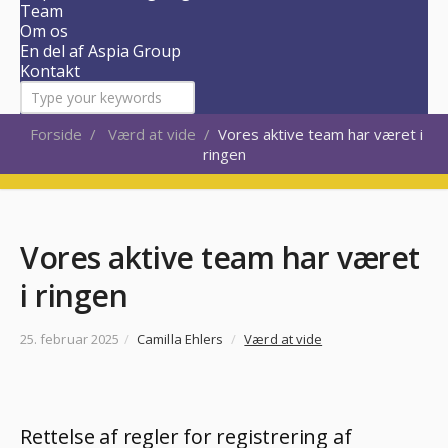
Team
Om os
En del af Aspia Group
Kontakt
Forside
/
Værd at vide
/
Vores aktive team har været i
ringen
Vores aktive team har været
i ringen
25. februar 2025
/
Camilla Ehlers
/
Værd at vide
Rettelse af regler for registrering af