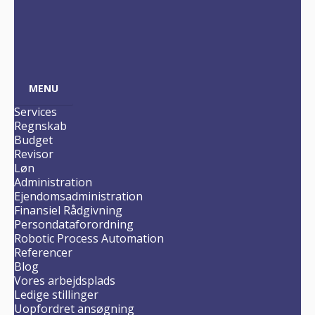
MENU
Services
Regnskab
Budget
Revisor
Løn
Administration
Ejendomsadministration
Finansiel Rådgivning
Persondataforordning
Robotic Process Automation
Referencer
Blog
Vores arbejdsplads
Ledige stillinger
Uopfordret ansøgning