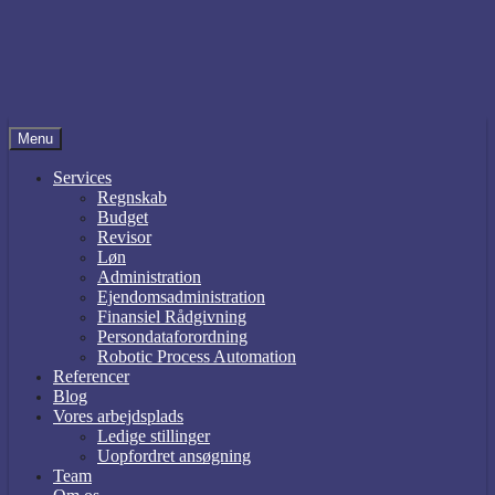
Menu
Services
Regnskab
Budget
Revisor
Løn
Administration
Ejendomsadministration
Finansiel Rådgivning
Persondataforordning
Robotic Process Automation
Referencer
Blog
Vores arbejdsplads
Ledige stillinger
Uopfordret ansøgning
Team