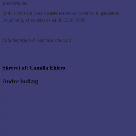
skal forfalde.
Er du i tvivl om jeres ansættelsesbeviser lever op til gældende
lovgivning, så kontakt os på tlf.: 2537 9638.
Følg Regnskab & Administration på
www.linkedin.com/regnskab&administration
Skrevet af: Camilla Ehlers
Andre indlæg
Samarbejde og oplevelser med siriuspatruljen
Kurser i digital bilagshåndtering
Besøg hos Accounter Denmark