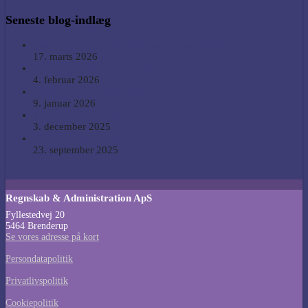
Seneste blog-indlæg
Samarbejde og oplevelser med siriuspatruljen
17. marts 2026
Kurser i digital bilagshåndtering
4. februar 2026
Besøg hos Accounter Denmark
9. januar 2026
Regnskab & Administration + Aspia Group
3. december 2025
Digitaliseringsdagen 2025
23. september 2025
top
Regnskab & Administration ApS
Fyllestedvej 20
5464 Brenderup
Se vores adresse på kort
Persondatapolitik
Privatlivspolitik
Cookiepolitik